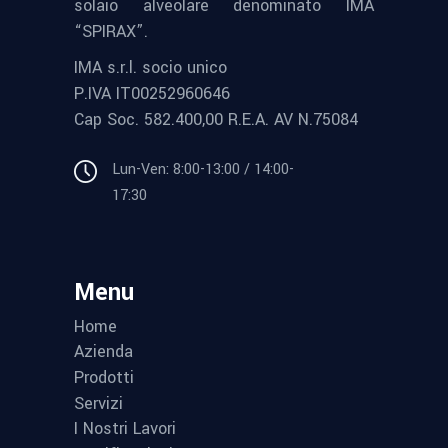
solaio alveolare denominato IMA
“SPIRAX”.
IMA s.r.l. socio unico
P.IVA IT00252960646
Cap Soc. 582.400,00 R.E.A. AV N.75084
Lun-Ven: 8:00-13:00 / 14:00-
17:30
Menu
Home
Azienda
Prodotti
Servizi
I Nostri Lavori