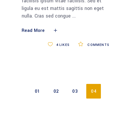
facilisis ipsum vitae facilisis. Sed et
ligula eu est mattis sagittis non eget
nulla. Cras sed congue
Read More
4
LIKES
COMMENTS
01
02
03
04