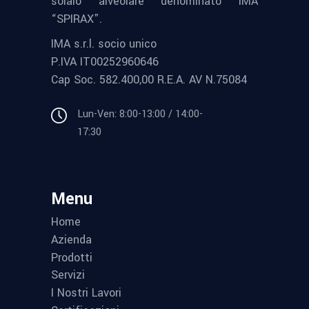
solaio alveolare denominato IMA
“SPIRAX”.
IMA s.r.l. socio unico
P.IVA IT00252960646
Cap Soc. 582.400,00 R.E.A. AV N.75084
Lun-Ven: 8:00-13:00 / 14:00-
17:30
Menu
Home
Azienda
Prodotti
Servizi
I Nostri Lavori