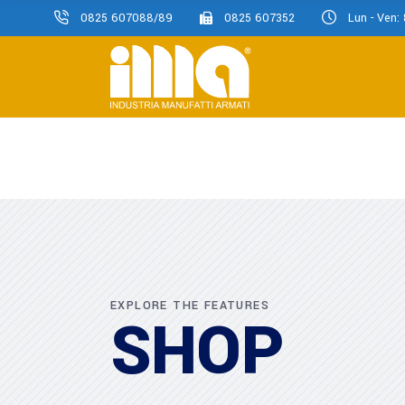
0825 607088/89
Lun - Ven: 
0825 607352
Home
Azienda
EXPLORE THE FEATURES
SHOP