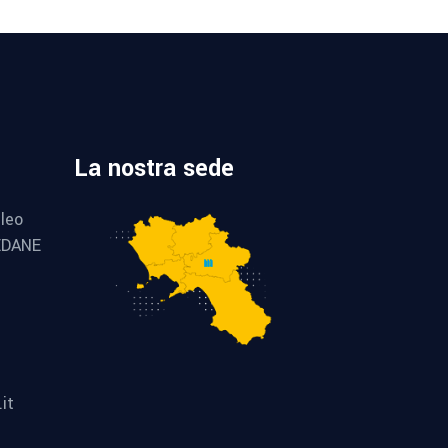
La nostra sede
leo
EDANE
it