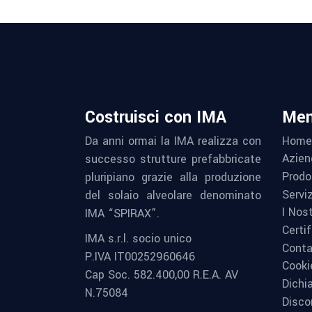
Costruisci con IMA
Me
Home
Da anni ormai la IMA realizza con
Azien
successo strutture prefabbricate
Prodo
pluripiano grazie alla produzione
Serviz
del solaio alveolare denominato
I Nost
IMA “SPIRAX”.
Certif
IMA s.r.l. socio unico
Conta
P.IVA IT00252960646
Cooki
Cap Soc. 582.400,00 R.E.A. AV
Dichi
N.75084
Disco