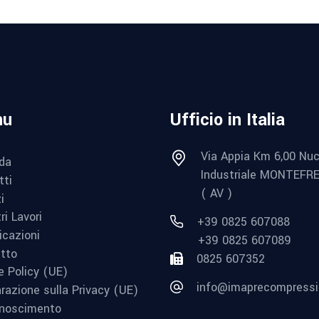
nu
Ufficio in Italia
Via Appia Km 6,00 Nuc
da
Industriale MONTEFR
tti
( AV )
i
ri Lavori
+39 0825 607088
icazioni
+39 0825 607089
tto
0825 607352
e Policy (UE)
info@imaprecompressi.
arazione sulla Privacy (UE)
noscimento